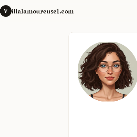
illalamoureuse1.com
V