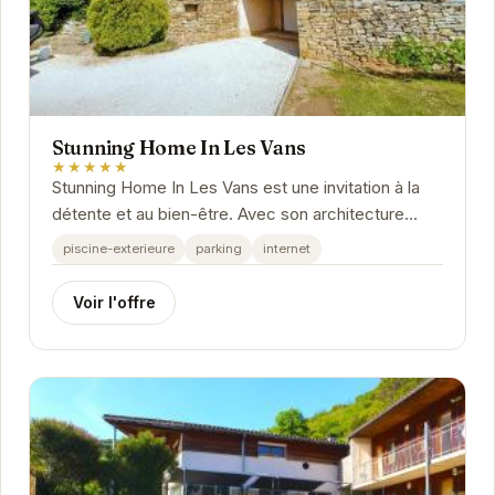
Stunning Home In Les Vans
★★★★★
Stunning Home In Les Vans est une invitation à la
détente et au bien-être. Avec son architecture
élégante et ses intérieurs raffinés, cette...
piscine-exterieure
parking
internet
Voir l'offre