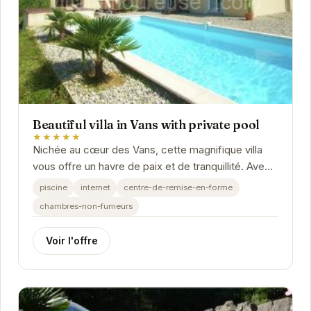
Beautiful villa in Vans with private pool
★★★★★
Nichée au cœur des Vans, cette magnifique villa
vous offre un havre de paix et de tranquillité. Avec
sa piscine privée scintillante, ses...
piscine
internet
centre-de-remise-en-forme
chambres-non-fumeurs
Voir l'offre