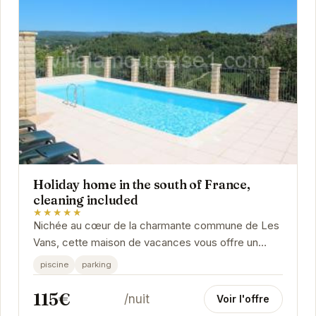
Holiday home in the south of France,
cleaning included
★★★★★
Nichée au cœur de la charmante commune de Les
Vans, cette maison de vacances vous offre un
cadre idéal pour des vacances inoubliables. À...
piscine
parking
115€
/nuit
Voir l'offre