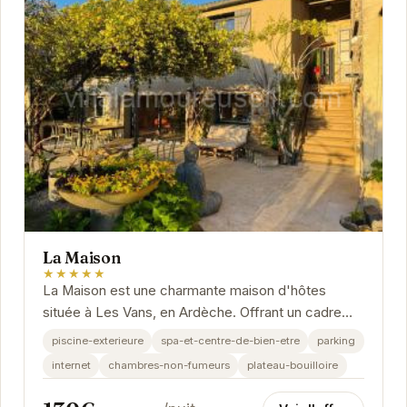
La Maison
★★★★★
La Maison est une charmante maison d'hôtes
située à Les Vans, en Ardèche. Offrant un cadre
paisible et des équipements de qualité, elle est le...
piscine-exterieure
spa-et-centre-de-bien-etre
parking
internet
chambres-non-fumeurs
plateau-bouilloire