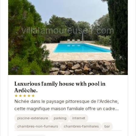
Luxurious family house with pool in
Ardèche.
★★★★★
Nichée dans le paysage pittoresque de l'Ardèche,
cette magnifique maison familiale offre un cadre
idyllique pour des vacances inoubliables. Avec sa...
piscine-exterieure
parking
internet
chambres-non-fumeurs
chambres-familiales
bar