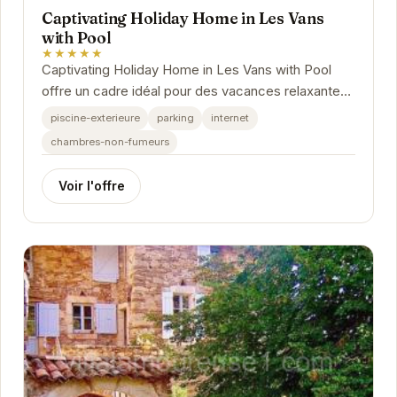
Captivating Holiday Home in Les Vans
with Pool
★★★★★
Captivating Holiday Home in Les Vans with Pool
offre un cadre idéal pour des vacances relaxantes.
Avec sa piscine privée, ses espaces de vie...
piscine-exterieure
parking
internet
chambres-non-fumeurs
Voir l'offre