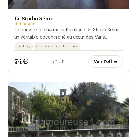
Le Studio 3éme
★★★★★
Découvrez le charme authentique du Studio 3éme,
un véritable cocon niché au cœur des Vans.
Profitez d'un séjour inoubliable dans ce studio...
parking
chambres-non-fumeurs
74€
/nuit
Voir l'offre