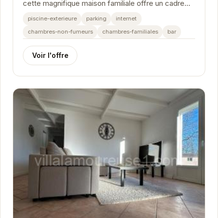
cette magnifique maison familiale offre un cadre
idyllique pour des vacances inoubliables. Avec sa...
piscine-exterieure
parking
internet
chambres-non-fumeurs
chambres-familiales
bar
Voir l'offre