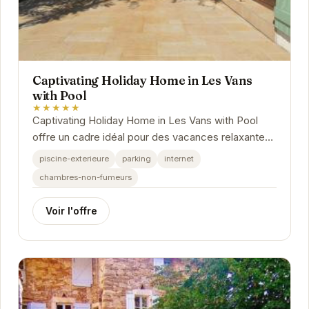
Captivating Holiday Home in Les Vans
with Pool
★★★★★
Captivating Holiday Home in Les Vans with Pool
offre un cadre idéal pour des vacances relaxantes.
Avec sa piscine privée, ses espaces de vie...
piscine-exterieure
parking
internet
chambres-non-fumeurs
Voir l'offre