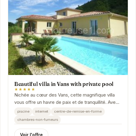
Beautiful villa in Vans with private pool
★★★★★
Nichée au cœur des Vans, cette magnifique villa
vous offre un havre de paix et de tranquillité. Avec
sa piscine privée scintillante, ses...
piscine
internet
centre-de-remise-en-forme
chambres-non-fumeurs
Voir l'offre