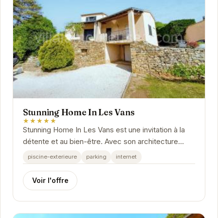
Stunning Home In Les Vans
★★★★★
Stunning Home In Les Vans est une invitation à la
détente et au bien-être. Avec son architecture
élégante et ses intérieurs raffinés, cette...
piscine-exterieure
parking
internet
Voir l'offre