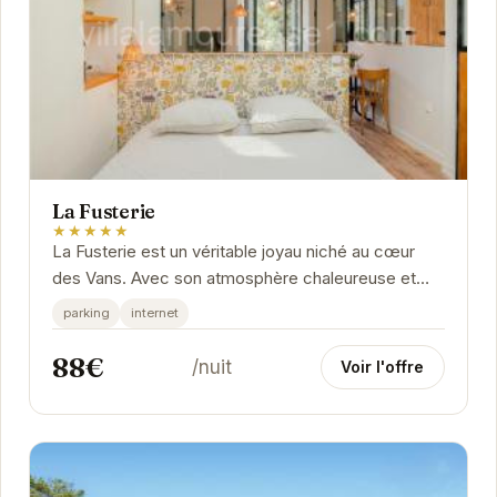
La Fusterie
★★★★★
La Fusterie est un véritable joyau niché au cœur
des Vans. Avec son atmosphère chaleureuse et
ses prestations de qualité, cet établissement...
parking
internet
88€
/nuit
Voir l'offre