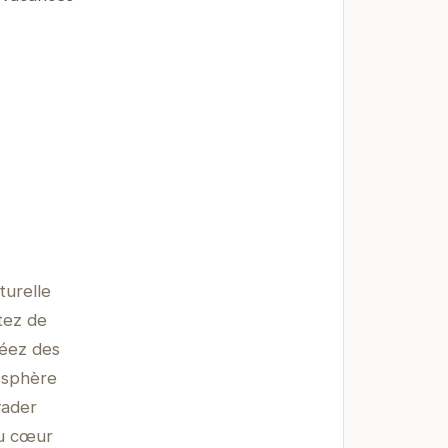
turelle
tez de
réez des
osphère
vader
au cœur