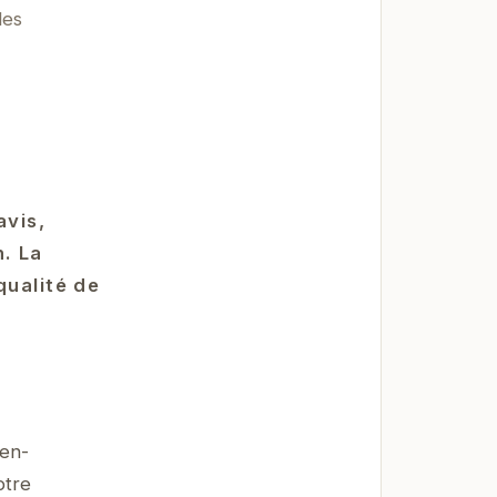
des
avis,
. La
qualité de
ien-
otre