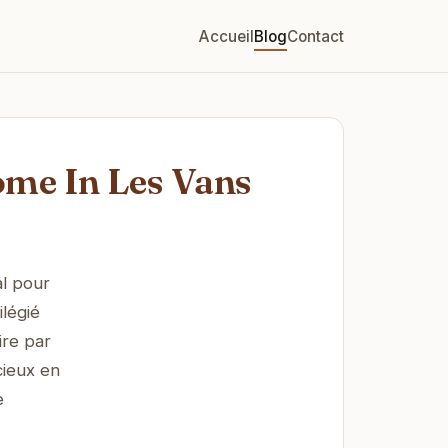
Accueil
Blog
Contact
ome In Les Vans
al pour
légié
ire par
cieux en
e