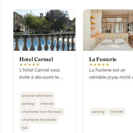
Hotel Carmel
La Fusterie
★★★★★
★★★★★
L'hôtel Carmel vous
La Fusterie est un
invite à découvrir le
véritable joyau niché 
charme authentique des
cœur des Vans. Avec
Vans.
son atmosphère
piscine-exterieure
chaleureuse et ses
parking
internet
prestations de qualité
chambres-non-fumeurs
parking
internet
cet établissement...
chambres-familiales
bar