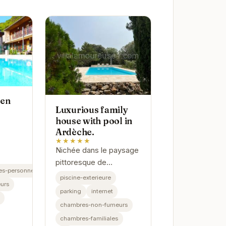
éen
Luxurious family
house with pool in
Ardèche.
★★★★★
Nichée dans le paysage
pittoresque de
es-personnes-handicapees
l'Ardèche, cette
piscine-exterieure
urs
magnifique maison
parking
internet
familiale offre un cadre
chambres-non-fumeurs
idyllique pour des
chambres-familiales
vacances inoubliables.