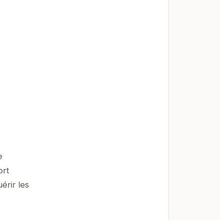
e
ort
érir les